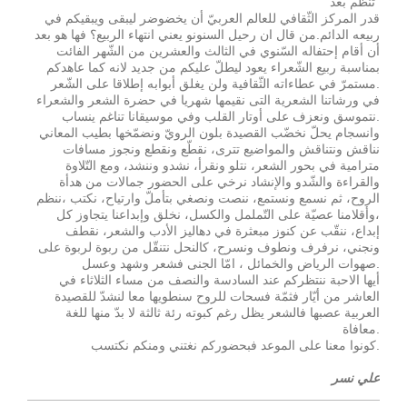
تنظم بعد"
قدر المركز الثّقافي للعالم العربيّ أن يخضوضر ليبقى ويبقيكم في
ربيعه الدائم.من قال ان رحيل السنونو يعني انتهاء الربيع؟ فها هو بعد
أن أقام إحتفاله السّنوي في الثالث والعشرين من الشّهر الفائت
بمناسبة ربيع الشّعراء يعود ليطلّ عليكم من جديد لانه كما عاهدكم
مستمرّ في عطاءاته الثّقافية ولن يغلق أبوابه إطلاقا على الشّعر.
في ورشاتنا الشعرية التى نقيمها شهريا في حضرة الشعر والشعراء
نتموسق ونعزف على أوتار القلب وفي موسيقانا تناغم ينساب.
وانسجام يحلّ نخضّب القصيدة بلون الرويّ ونضمّخها بطيب المعاني
نناقش ونتناقش والمواضيع تترى، نقطّع ونقطع ونجوز مسافات
مترامية في بحور الشعر، نتلو ونقرأ، نشدو وننشد، ومع التّلاوة
والقراءة والشّدو والإنشاد نرخي على الحضور جمالات من هدأة
الروح، ثم نسمع ونستمع، ننصت ونصغي بتأملّ وارتياح، نكتب ،ننظم
،وأقلامنا عصيّة على التّململ والكسل، نخلق وإبداعنا يتجاوز كل
إبداع، ننقّب عن كنوز مبعثرة في دهاليز الأدب والشعر، نقطف
ونجني، نرفرف ونطوف ونسرح، كالنحل نتنقّل من ربوة لربوة على
صهوات الرياض والخمائل ، امّا الجنى فشعر وشهد وعسل.
أيها الاحبة ننتظركم عند السادسة والنصف من مساء الثلاثاء في
العاشر من أيّار فثمّة فسحات للروح سنطويها معا لنشدّ للقصيدة
العربية عصبها فالشعر يظل رغم كبوته رئة ثالثة لا بدّ منها للغة
معافاة.
كونوا معنا على الموعد فبحضوركم نغتني ومنكم نكتسب.
علي نسر