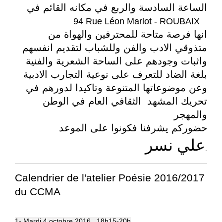
الساعة السادسة والربع في مكانه القائم في
94 Rue Léon Marlot - ROUBAIX
انها فرصة متاحة للمحترفين والهواة من
متذوقي الادب والفن وللشباب لتقديم انفسهم
واثبات وجودهم على الساحة الشعرية والفنية
بلغة الضاد للتعرف على نوعية التجارب الادبية
وعن موضوعاتها المتنوعة وتاكيدا لدورهم في
تحريك المشهد الثقافي العام في الوطن
والمهجر
حضوركم يشرفنا فكونوا على الموعد
علي نسر
.
Calendrier de l'atelier Poésie 2016/2017
du CCMA
1- Mardi 4 octobre 2016 , 18h15-20h