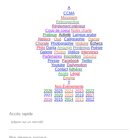
A
CCMA
Moussem
Rétrospective
Règlement intérieur
Coup de coeur
Notre charte
Pratique
Activité
Langue arabe
Ateliers
Oud
Calligraphie
Danse
Chorale
Photographie
Histoire
É
checs
Philo
Darija
Amazigh
Printemps
Poésie
Galerie
Photos
Vidéos
Interviews
Partenaires
Inscription
Tabadul
Presse
Facebook
Twitter
Youtube
Dailymotion
Contact
Adhérer
Accès
Légal
É
quipe
Y
Nos Évènements
2026
2025
2024
2023
2022
2021
2020
2019
2018
2017
2016
2015
2014
2013
2012
Accès rapide
(cliquer sur un mot-clé)
Nos réseaux sociaux