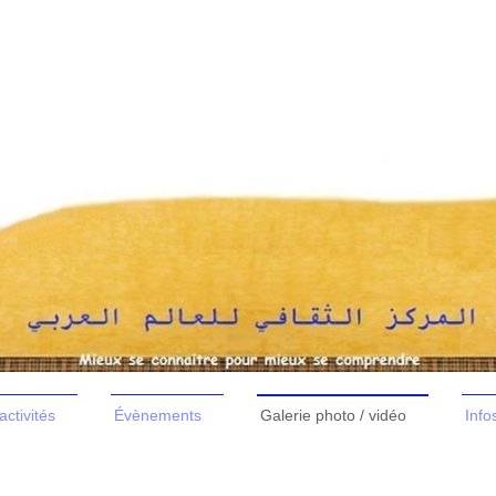
activités
É​vènements
Galerie photo / vidéo
Info