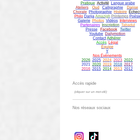
Pratique
Activité
Langue arabe
Ateliers
Oud
Calligraphie
Danse
Chorale
Photographie
Histoire
É
chec
Philo
Darija
Amazigh
Printemps
Poési
Galerie
Photos
Vidéos
Interviews
Partenaires
Inscription
Tabadul
Presse
Facebook
Twitter
Youtube
Dailymotion
Contact
Adhérer
Accès
Légal
É
quipe
Y
Nos Évènements
2026
2025
2024
2023
2022
2021
2020
2019
2018
2017
2016
2015
2014
2013
2012
Accès rapide
(cliquer sur un mot-clé)
Nos réseaux sociaux