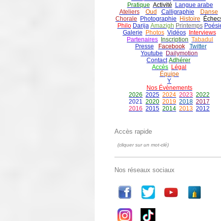
Pratique
Activité
Langue arabe
Ateliers
Oud
Calligraphie
Danse
Chorale
Photographie
Histoire
É
chec
Philo
Darija
Amazigh
Printemps
Poési
Galerie
Photos
Vidéos
Interviews
Partenaires
Inscription
Tabadul
Presse
Facebook
Twitter
Youtube
Dailymotion
Contact
Adhérer
Accès
Légal
É
quipe
Y
Nos Évènements
2026
2025
2024
2023
2022
2021
2020
2019
2018
2017
2016
2015
2014
2013
2012
Accès rapide
(cliquer sur un mot-clé)
Nos réseaux sociaux