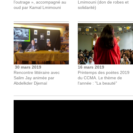
l’outrage », accompagné au
Lmimouni (don de robes et
oud par Kamal Lmimouni
solidarité)
30 mars 2019
16 mars 2019
Rencontre littéraire avec
Printemps des poètes 2019
Salim Jay animée par
du CCMA. Le thème de
Abdelkder Djemaï
l'année : "La beauté"