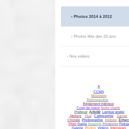
Photos 2014 à 2012
Photos fête des 20 ans
Nos vidéos
A
CCMA
Moussem
Rétrospective
Règlement intérieur
Coup de coeur
Notre charte
Pratique
Activité
Langue arabe
Ateliers
Oud
Calligraphie
Danse
Chorale
Photographie
Histoire
É
chec
Philo
Darija
Amazigh
Printemps
Poési
Galerie
Photos
Vidéos
Interviews