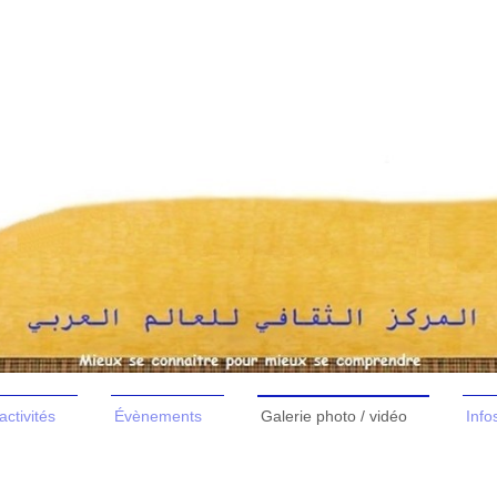
activités
É​vènements
Galerie photo / vidéo
Info