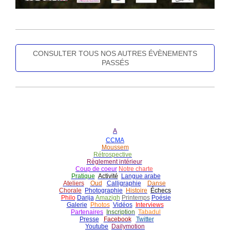
CONSULTER TOUS NOS AUTRES ÉVÈNEMENTS
PASSÉS
A
CCMA
Moussem
Rétrospective
Règlement intérieur
Coup de coeur
Notre charte
Pratique
Activité
Langue arabe
Ateliers
Oud
Calligraphie
Danse
Chorale
Photographie
Histoire
É
checs
Philo
Darija
Amazigh
Printemps
Poésie
Galerie
Photos
Vidéos
Interviews
Partenaires
Inscription
Tabadul
Presse
Facebook
Twitter
Youtube
Dailymotion