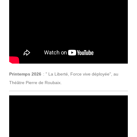
Printemps 2026
: " La Liberté, Force vive déployée",
au
Théâtre Pierre de Roubaix.