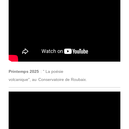
Printemps 2025
: " La poésie
volcanique",
au
Conservatoire
de Roubaix.