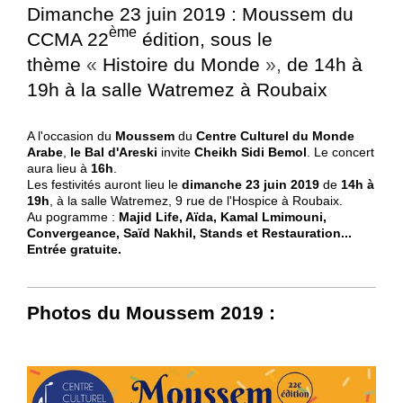
Dimanche 23 juin 2019 : Moussem du
ème
CCMA 22
édition, sous le
thème
«
Histoire du Monde
»,
de 14h à
19h à la salle Watremez à Roubaix
A l'occasion du
Moussem
du
Centre Culturel du Monde
Arabe
,
le Bal d'Areski
invite
Cheikh Sidi Bemol
. Le concert
aura lieu à
16h
.
Les festivités auront lieu le
dimanche 23 juin 2019
de
14h à
19h
, à la salle Watremez, 9 rue de l'Hospice à Roubaix.
Au pogramme :
Majid Life, Aïda, Kamal Lmimouni,
Convergeance, Saïd Nakhil, Stands et Restauration...
Entrée gratuite.
Photos du Moussem 2019 :