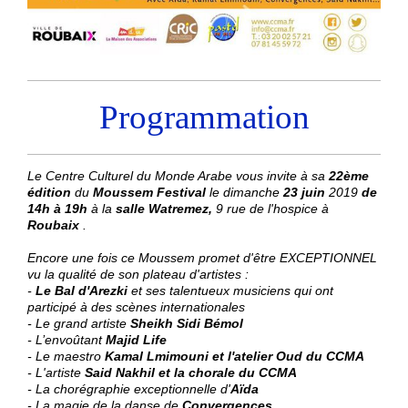
Programmation
Le Centre Culturel du Monde Arabe vous invite à sa
22ème
édition
du
Moussem Festival
le dimanche
23 juin
2019
de
14h à 19h
à la
salle Watremez,
9 rue de l'hospice à
Roubaix
.
Encore une fois ce Moussem promet d'être EXCEPTIONNEL
vu la qualité de son plateau d'artistes :
-
Le Bal d'Arezki
et ses talentueux musiciens qui ont
participé à des scènes internationales
- Le grand artiste
Sheikh Sidi Bémol
- L’envoûtant
Majid Life
- Le maestro
Kamal Lmimouni et l'atelier Oud du CCMA
- L'artiste
Said Nakhil et la chorale du CCMA
- La chorégraphie exceptionnelle d'
Aïda
- La magie de la danse de
Convergences