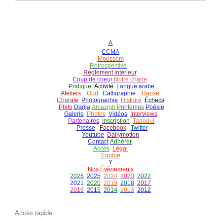
A
CCMA
Moussem
Rétrospective
Règlement intérieur
Coup de coeur
Notre charte
Pratique
Activité
Langue arabe
Ateliers
Oud
Calligraphie
Danse
Chorale
Photographie
Histoire
É
checs
Philo
Darija
Amazigh
Printemps
Poésie
Galerie
Photos
Vidéos
Interviews
Partenaires
Inscription
Tabadul
Presse
Facebook
Twitter
Youtube
Dailymotion
Contact
Adhérer
Accès
Légal
É
quipe
Y
Nos Évènements
2026
2025
2024
2023
2022
2021
2020
2019
2018
2017
2016
2015
2014
2013
2012
Accès rapide