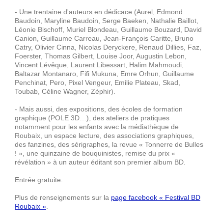
- Une trentaine d'auteurs en dédicace (Aurel, Edmond
Baudoin, Maryline Baudoin, Serge Baeken, Nathalie Baillot,
Léonie Bischoff, Muriel Blondeau, Guillaume Bouzard, David
Canion, Guillaume Carreau, Jean-François Caritte, Bruno
Catry, Olivier Cinna, Nicolas Deryckere, Renaud Dillies, Faz,
Foerster, Thomas Gilbert, Louise Joor, Augustin Lebon,
Vincent Lévêque, Laurent Libessart, Halim Mahmoudi,
Baltazar Montanaro, Fifi Mukuna, Emre Orhun, Guillaume
Penchinat, Pero, Pixel Vengeur, Emilie Plateau, Skad,
Toubab, Céline Wagner, Zéphir).
- Mais aussi, des expositions, des écoles de formation
graphique (POLE 3D…), des ateliers de pratiques
notamment pour les enfants avec la médiathèque de
Roubaix, un espace lecture, des associations graphiques,
des fanzines, des sérigraphes, la revue « Tonnerre de Bulles
! », une quinzaine de bouquinistes, remise du prix «
révélation » à un auteur éditant son premier album BD.
Entrée gratuite.
Plus de renseignements sur la
page facebook « Festival BD
Roubaix »
.