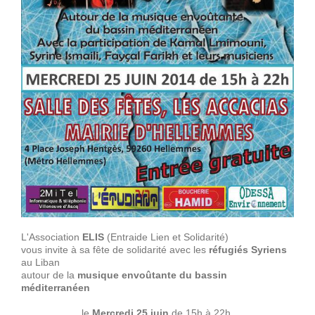
L'Association
ELIS
(Entraide Lien et Solidarité)
vous invite à sa fête de solidarité avec les
réfugiés Syriens
au Liban
autour de la
musique envoûtante du bassin
méditerranéen
le
Mercredi 25 juin
de 15h à 22h,