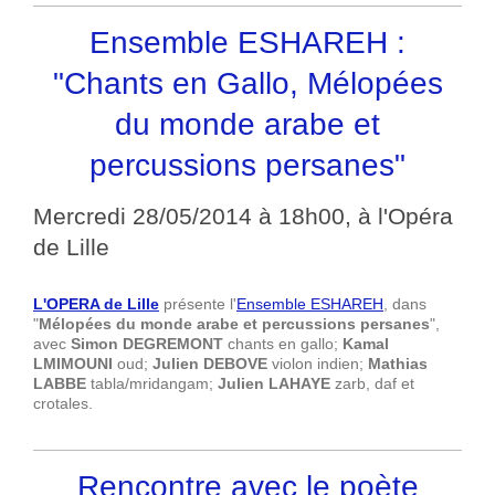
Ensemble ESHAREH :
"Chants en Gallo, Mélopées
du monde arabe et
percussions persanes"
Mercredi 28/05/2014 à 18h00, à l'Opéra
de Lille
L'OPERA de Lille
présente l'
Ensemble ESHAREH
, dans
"
Mélopées du monde arabe et percussions persanes
",
a
vec
Simon DEGREMONT
chants en gallo;
Kamal
LMIMOUNI
oud;
Julien DEBOVE
violon indien;
Mathias
LABBE
tabla/mridangam;
Julien LAHAYE
zarb, daf et
crotales.
Rencontre avec le poète