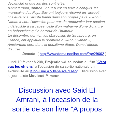
déclenché et que les dés sont jetés.
A Amsterdam, Ahmed Snoussi est en terrain conquis. les
marocains des Pays-Bas ont toujours réservé un accueil
chaleureux à l’artiste banni dans son propre pays. « Abou
Nahab » sera l’occasion pour eux de renouveler leur soutien
indéfectible à sa cause, celle d’un mal-aimé d’une dictature
en babouches qui a horreur de l’humour.
En décembre dernier, les Marocains de Strasbourg, en
France, ont applaudi la première d’ »Abou Nahab »,
Amsterdam sera donc la deuxième étape. Dans l’attente
d’autres.
Demain
(
http://www.demainonline.com/?p=29662
)
Lundi 10 février à 20h,
Projection-discussion
du film "
C'est
eux les chiens
" à l'occasion de sa sortie nationale en
exclusivité au
Kino-Ciné à Villeneuve d'Ascq
. Discussion avec
le journaliste
Mouloud Mimoun
.
Discussion avec Said El
Amrani, à l'occasion de la
sortie de son livre "A propos