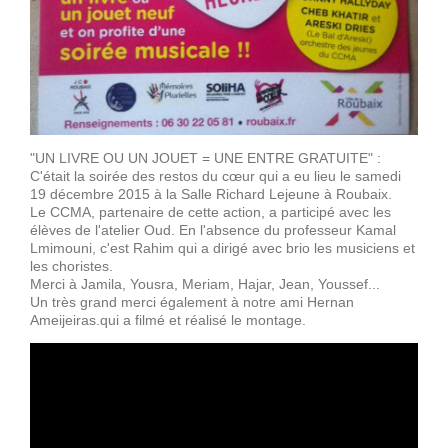
"UN LIVRE OU UN JOUET = UNE ENTRE GRATUITE" :
C'était la soirée des restos du cœur qui a eu lieu le samedi
19 décembre 2015 à la Salle Richard Lejeune à Roubaix.
Le CCMA, partenaire de cette action, a participé avec les
élèves de l'atelier Oud. En l'absence du professeur Kamal
Lmimouni, c'est Rahim qui a dirigé avec brio les musiciens et
les choristes.
Merci à Jamila, Yousra, Meriam, Hajar, Jean, Youssef...
Un très grand merci également à notre ami Hernan
Ameijeiras.qui a filmé et réalisé le montage.