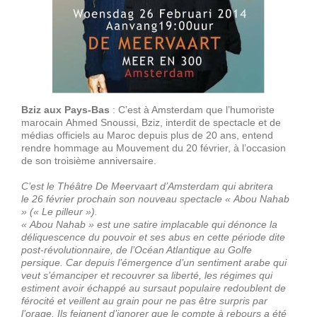
Bziz aux Pays-Bas
: C’est à Amsterdam que l’humoriste
marocain Ahmed Snoussi, Bziz, interdit de spectacle et de
médias officiels au Maroc depuis plus de 20 ans, entend
rendre hommage au Mouvement du 20 février, à l’occasion
de son troisième anniversaire.
C’est le Théâtre De Meervaart d’Amsterdam qui abritera
le 26 février prochain son nouveau spectacle « Abou Nahab
» (« Le pilleur »).
« Abou Nahab » est une satire implacable qui dénonce la
déliquescence du pouvoir et ses abus en cette période dite
post-révolutionnaire, de l’Océan Atlantique au Golfe
persique. Car depuis l’émergence d’un sentiment arabe qui
veut s’émanciper et recouvrer sa liberté, les régimes qui
estiment avoir échappé au sursaut populaire redoublent de
férocité et veillent au grain pour ne pas être surpris par
l’orage. Ils feignent d’ignorer que le compte à rebours a été