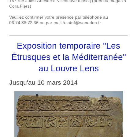
167 rue Jules Guesde à Villeneuve d’Ascq (près du magasin
Cora Flers)
Veuillez confirmer votre présence par téléphone au
06.74.38.72.36 ou par mail à atnf@wanadoo.fr
Exposition temporaire "Les
Étrusques et la Méditerranée"
au Louvre Lens
Jusqu'au 10 mars 2014