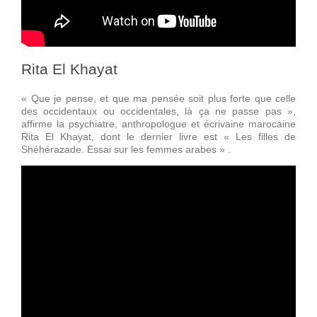
Rita El Khayat
« Que je pense, et que ma pensée soit plus forte que celle
des occidentaux ou occidentales, là ça ne passe pas »,
affirme la psychiatre, anthropologue et écrivaine marocaine
Rita El Khayat, dont le dernier livre est « Les filles de
Shéhérazade. Essai sur les femmes arabes » .