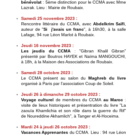
bénévolat
: 5ème distinction pour le CCMA avec Mme
Lazrak. Lieu : Mairie de Roubaix.
Samedi 25 novembre 2023 :
Rencontre littéraire du CCMA, avec
Abdelkrim Saïfi
,
auteur de "
Si j'avais un franc
", à 16h30,
à la salle
Lafage,
94 rue Léon Marlot à Roubaix.
Jeudi 16 novembre 2023 :
Les jeudis du CCMA
: "Gibran Khalil Gibran"
présenté par Boutros HAYEK et Naïma MANGOUCHI,
à 18h, à la Maison des Associations de Roubaix.
Samedi 28 octobre 2023 :
Le CCMA présent au salon du
Maghreb du livre
organisé
à Paris
par l'association Coup de Soleil.
Jeudi 26 à dimanche 29
octobre
2023 :
Voyage culturel
de membres du CCMA
au Maroc
:
visite de lieux historiques et
présentration du livre "La
zaouïa Khamlichia et son rôle dans la guerre du Rif"
de Noureddine Akhamlich
",
à Tanger et Al-Hoceima
.
Mardi 24 à jeudi 26
octobre
2023 :
Vacances Apprenantes
du CCMA. Lieu :
94 rue Léon