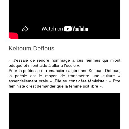
Keltoum Deffous
« J'essaie de rendre hommage à ces femmes qui m'ont
eduqué et m'ont aidé à aller à l'école ».
Pour la poétesse et romancière algérienne Keltoum Deffous,
la poésie est le moyen de transmettre une culture «
essentiellement orale ». Elle se considère féministe : « Etre
féministe c 'est demander que la femme soit libre ».