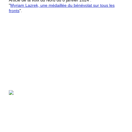
Article de la voix du Nord du 8 janvier 2024 :
"
Myriam Lazrek, une médaillée du bénévolat sur tous les
fronts
".